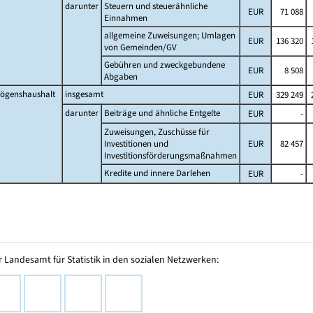
darunter
Steuern und steuerähnliche
EUR
71 088
Einnahmen
allgemeine Zuweisungen; Umlagen
EUR
136 320
1
von Gemeinden/GV
Gebühren und zweckgebundene
EUR
8 508
Abgaben
ögenshaushalt
insgesamt
EUR
329 249
2
darunter
Beiträge und ähnliche Entgelte
EUR
-
Zuweisungen, Zuschüsse für
Investitionen und
EUR
82 457
Investitionsförderungsmaßnahmen
Kredite und innere Darlehen
EUR
-
 Landesamt für Statistik in den sozialen Netzwerken: