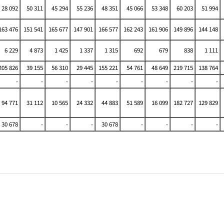
28 092
50 311
45 294
55 236
48 351
45 066
53 348
60 203
51 994
63 476
151 541
165 677
147 901
166 577
162 243
161 906
149 896
144 148
6 229
4 873
1 425
1 337
1 315
692
679
838
1 111
05 826
39 155
56 310
29 445
155 221
54 761
48 649
219 715
138 764
-
-
-
-
-
-
-
-
-
94 771
31 112
10 565
24 332
44 883
51 589
16 099
182 727
129 829
30 678
-
-
-
30 678
-
-
-
-