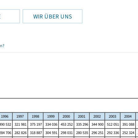
E
WIR ÜBER UNS
en?
1996
1997
1998
1999
2000
2001
2002
2003
2004
90 532
321 981
375 197
334 036
453 252
335 296
344 900
512 051
391 088
84 706
282 826
318 887
304 591
298 031
280 535
296 251
292 336
252 324