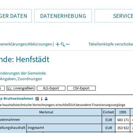
GER DATEN
DATENERHEBUNG
SERVIC
henerklärungen/Abkürzungen
|
Tabellenköpfe verschob
de: Henfstädt
änderungen der Gemeinde
 Angaben, Zuordnungen
e Bruttoeinnahmen
 haushaltstechnische Verrechnungen; einschließlich besondere Finanzierungsvorgänge
Merkmal
Einheit
1995
toeinnahmen
EUR
683 171
4
altungshaushalt
insgesamt
EUR
353 922
2