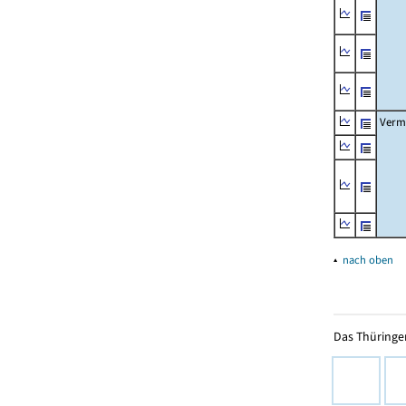
Verm
▴
nach oben
Das Thüringer