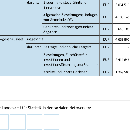
darunter
Steuern und steuerähnliche
EUR
3 061 516
Einnahmen
allgemeine Zuweisungen; Umlagen
EUR
4 100 145
von Gemeinden/GV
Gebühren und zweckgebundene
EUR
640 180
Abgaben
ögenshaushalt
insgesamt
EUR
4 682 805
darunter
Beiträge und ähnliche Entgelte
EUR
-
Zuweisungen, Zuschüsse für
Investitionen und
EUR
2 414 646
Investitionsförderungsmaßnahmen
Kredite und innere Darlehen
EUR
1 268 500
 Landesamt für Statistik in den sozialen Netzwerken: