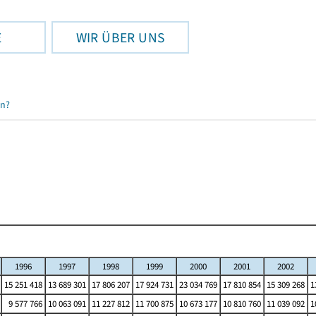
E
WIR ÜBER UNS
en?
1996
1997
1998
1999
2000
2001
2002
15 251 418
13 689 301
17 806 207
17 924 731
23 034 769
17 810 854
15 309 268
1
9 577 766
10 063 091
11 227 812
11 700 875
10 673 177
10 810 760
11 039 092
1