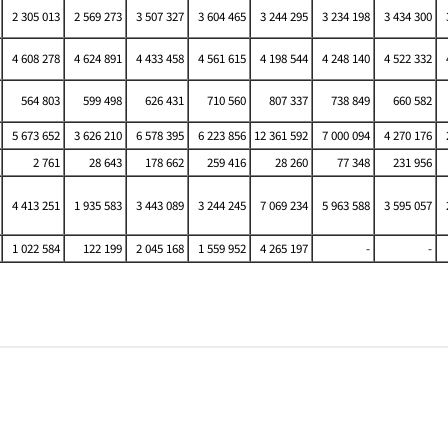
2 305 013
2 569 273
3 507 327
3 604 465
3 244 295
3 234 198
3 434 300
4 608 278
4 624 891
4 433 458
4 561 615
4 198 544
4 248 140
4 522 332
564 803
599 498
626 431
710 560
807 337
738 849
660 582
5 673 652
3 626 210
6 578 395
6 223 856
12 361 592
7 000 094
4 270 176
2 761
28 643
178 662
259 416
28 260
77 348
231 956
4 413 251
1 935 583
3 443 089
3 244 245
7 069 234
5 963 588
3 595 057
1 022 584
122 199
2 045 168
1 559 952
4 265 197
-
-