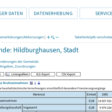
GER DATEN
DATENERHEBUNG
SERVIC
henerklärungen/Abkürzungen
|
Tabellenköpfe verschob
de: Hildburghausen, Stadt
änderungen der Gemeinde
 Angaben, Zuordnungen
e Bruttoeinnahmen
 haushaltstechnische Verrechnungen; einschließlich besondere Finanzierungsvorgänge
Merkmal
Einheit
1995
toeinnahmen
EUR
14 657 031
altungshaushalt
insgesamt
EUR
9 974 226