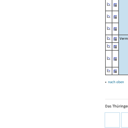
Verm
▴
nach oben
Das Thüringer