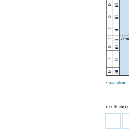
Verm
▴
nach oben
Das Thüringer