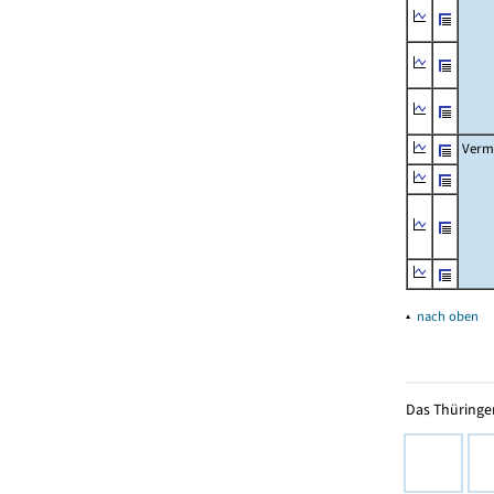
Verm
▴
nach oben
Das Thüringer