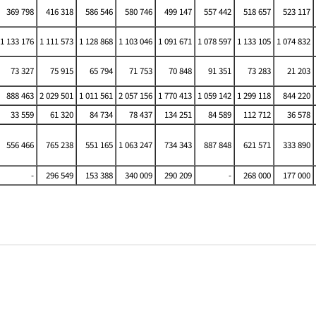
369 798
416 318
586 546
580 746
499 147
557 442
518 657
523 117
1 133 176
1 111 573
1 128 868
1 103 046
1 091 671
1 078 597
1 133 105
1 074 832
73 327
75 915
65 794
71 753
70 848
91 351
73 283
21 203
888 463
2 029 501
1 011 561
2 057 156
1 770 413
1 059 142
1 299 118
844 220
33 559
61 320
84 734
78 437
134 251
84 589
112 712
36 578
556 466
765 238
551 165
1 063 247
734 343
887 848
621 571
333 890
-
296 549
153 388
340 009
290 209
-
268 000
177 000