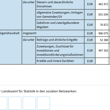
darunter
Steuern und steuerähnliche
EUR
481 972
Einnahmen
allgemeine Zuweisungen; Umlagen
EUR
831 634
von Gemeinden/GV
Gebühren und zweckgebundene
EUR
76 872
Abgaben
ögenshaushalt
insgesamt
EUR
896 075
darunter
Beiträge und ähnliche Entgelte
EUR
52 388
Zuweisungen, Zuschüsse für
Investitionen und
EUR
497 353
Investitionsförderungsmaßnahmen
Kredite und innere Darlehen
EUR
-
 Landesamt für Statistik in den sozialen Netzwerken: