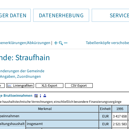
GER DATEN
DATENERHEBUNG
SERVIC
henerklärungen/Abkürzungen
|
Tabellenköpfe verschob
de: Straufhain
änderungen der Gemeinde
 Angaben, Zuordnungen
e Bruttoeinnahmen
 haushaltstechnische Verrechnungen; einschließlich besondere Finanzierungsvorgänge
Merkmal
Einheit
1995
toeinnahmen
EUR
3 417 658
altungshaushalt
insgesamt
EUR
2 521 583