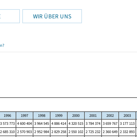
E
WIR ÜBER UNS
en?
1996
1997
1998
1999
2000
2001
2002
2003
3 573 773
4 600 404
3 964 545
4 886 414
4 320 515
3 784 374
3 659 767
3 177 113
2 685 310
2 570 903
2 952 984
2 829 258
2 550 102
2 725 232
2 360 649
2 332 893