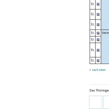
Verm
▴
nach oben
Das Thüringer