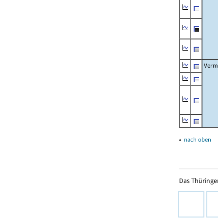
Verm
▴
nach oben
Das Thüringer