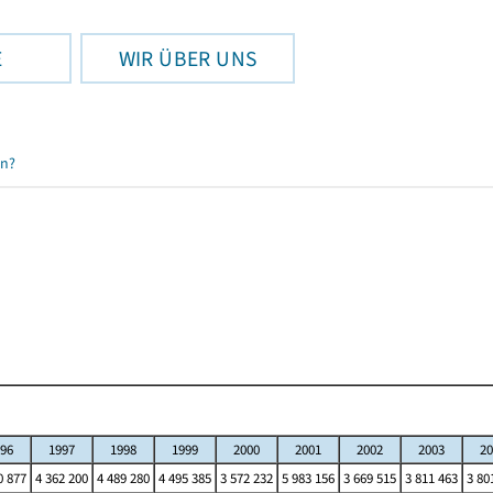
E
WIR ÜBER UNS
en?
96
1997
1998
1999
2000
2001
2002
2003
20
0 877
4 362 200
4 489 280
4 495 385
3 572 232
5 983 156
3 669 515
3 811 463
3 80