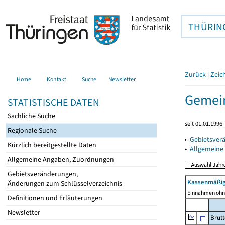
THÜRIN
Zurück
|
Zeic
Home
Kontakt
Suche
Newsletter
Gemei
STATISTISCHE DATEN
Sachliche Suche
seit 01.01.1996
Regionale Suche
▸
Gebietsver
Kürzlich bereitgestellte Daten
▸
Allgemeine
Allgemeine Angaben, Zuordnungen
Gebietsveränderungen,
Kassenmäßig
Änderungen zum Schlüsselverzeichnis
Einnahmen ohne
Definitionen und Erläuterungen
Newsletter
Brut