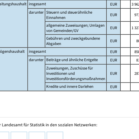
altungshaushalt
insgesamt
EUR
3 96
darunter
Steuern und steuerähnliche
EUR
971
Einnahmen
allgemeine Zuweisungen; Umlagen
EUR
1 32
von Gemeinden/GV
Gebühren und zweckgebundene
EUR
8
Abgaben
ögenshaushalt
insgesamt
EUR
858
darunter
Beiträge und ähnliche Entgelte
EUR
8
Zuweisungen, Zuschüsse für
Investitionen und
EUR
287
Investitionsförderungsmaßnahmen
Kredite und innere Darlehen
EUR
 Landesamt für Statistik in den sozialen Netzwerken: