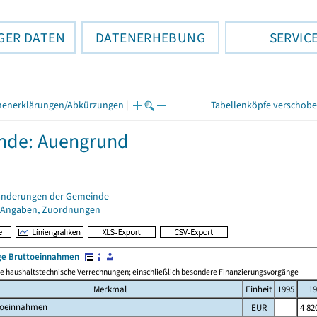
GER DATEN
DATENERHEBUNG
SERVIC
henerklärungen/Abkürzungen
|
Tabellenköpfe verschob
nde: Auengrund
änderungen der Gemeinde
 Angaben, Zuordnungen
e Bruttoeinnahmen
 haushaltstechnische Verrechnungen; einschließlich besondere Finanzierungsvorgänge
Merkmal
Einheit
1995
19
toeinnahmen
EUR
4 82