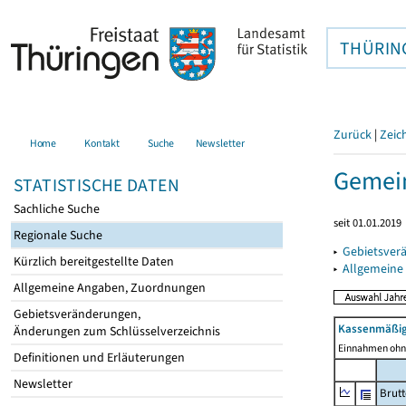
THÜRIN
Zurück
|
Zeic
Home
Kontakt
Suche
Newsletter
Gemein
STATISTISCHE DATEN
Sachliche Suche
seit 01.01.2019
Regionale Suche
▸
Gebietsver
Kürzlich bereitgestellte Daten
▸
Allgemeine
Allgemeine Angaben, Zuordnungen
Gebietsveränderungen,
Kassenmäßig
Änderungen zum Schlüsselverzeichnis
Einnahmen ohne
Definitionen und Erläuterungen
Newsletter
Brut