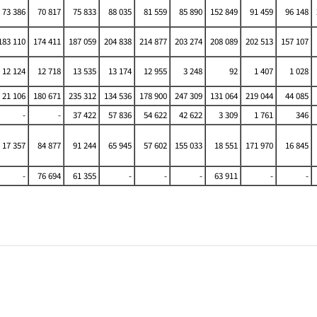
73 386
70 817
75 833
88 035
81 559
85 890
152 849
91 459
96 148
83 110
174 411
187 059
204 838
214 877
203 274
208 089
202 513
157 107
12 124
12 718
13 535
13 174
12 955
3 248
92
1 407
1 028
21 106
180 671
235 312
134 536
178 900
247 309
131 064
219 044
44 085
-
-
37 422
57 836
54 622
42 622
3 309
1 761
346
17 357
84 877
91 244
65 945
57 602
155 033
18 551
171 970
16 845
-
76 694
61 355
-
-
-
63 911
-
-