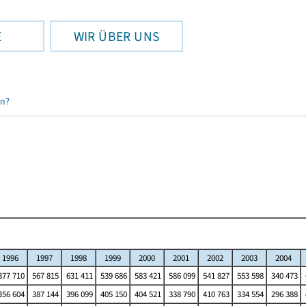
E
WIR ÜBER UNS
en?
1996
1997
1998
1999
2000
2001
2002
2003
2004
77 710
567 815
631 411
539 686
583 421
586 099
541 827
553 598
340 473
56 604
387 144
396 099
405 150
404 521
338 790
410 763
334 554
296 388