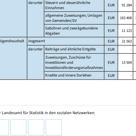
darunter
Steuern und steuerähnliche
EUR
91 284
Einnahmen
allgemeine Zuweisungen; Umlagen
EUR
163 408
1
von Gemeinden/GV
Gebühren und zweckgebundene
EUR
11 123
Abgaben
ögenshaushalt
insgesamt
EUR
21 563
darunter
Beiträge und ähnliche Entgelte
EUR
-
Zuweisungen, Zuschüsse für
Investitionen und
EUR
13 504
Investitionsförderungsmaßnahmen
Kredite und innere Darlehen
EUR
-
 Landesamt für Statistik in den sozialen Netzwerken: