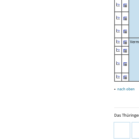
Verm
▴
nach oben
Das Thüringer