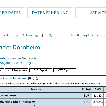
GER DATEN
DATENERHEBUNG
SERVIC
henerklärungen/Abkürzungen
|
Tabellenköpfe verschob
nde: Dornheim
änderungen der Gemeinde
 Angaben, Zuordnungen
e Bruttoeinnahmen
 haushaltstechnische Verrechnungen; einschließlich besondere Finanzierungsvorgänge
Merkmal
Einheit
1995
toeinnahmen
EUR
411 408
3
altungshaushalt
insgesamt
EUR
389 845
3