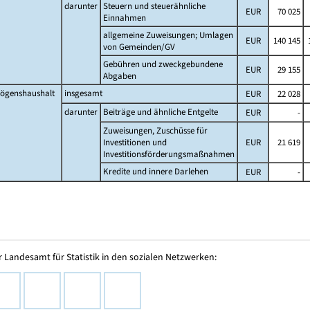
darunter
Steuern und steuerähnliche
EUR
70 025
Einnahmen
allgemeine Zuweisungen; Umlagen
EUR
140 145
1
von Gemeinden/GV
Gebühren und zweckgebundene
EUR
29 155
Abgaben
ögenshaushalt
insgesamt
EUR
22 028
darunter
Beiträge und ähnliche Entgelte
EUR
-
Zuweisungen, Zuschüsse für
Investitionen und
EUR
21 619
Investitionsförderungsmaßnahmen
Kredite und innere Darlehen
EUR
-
 Landesamt für Statistik in den sozialen Netzwerken: