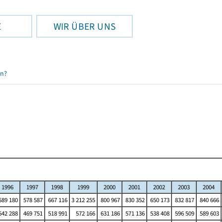
E
WIR ÜBER UNS
en?
1996
1997
1998
1999
2000
2001
2002
2003
2004
89 180
578 587
667 116
3 212 255
800 967
830 352
650 173
832 817
840 666
42 288
469 751
518 991
572 166
631 186
571 136
538 408
596 509
589 603