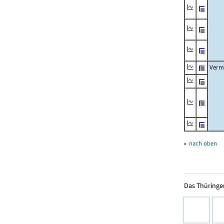
Verm
▴
nach oben
Das Thüringer