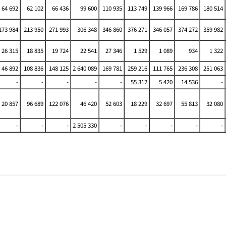
64 692
62 102
66 436
99 600
110 935
113 749
139 966
169 786
180 514
73 984
213 950
271 993
306 348
346 860
376 271
346 057
374 272
359 982
26 315
18 835
19 724
22 541
27 346
1 529
1 089
934
1 322
46 892
108 836
148 125
2 640 089
169 781
259 216
111 765
236 308
251 063
-
-
-
-
-
55 312
5 420
14 536
-
20 857
96 689
122 076
46 420
52 603
18 229
32 697
55 813
32 080
-
-
-
2 505 330
-
-
-
-
-