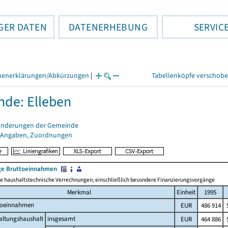
GER DATEN
DATENERHEBUNG
SERVIC
henerklärungen/Abkürzungen
|
Tabellenköpfe verschob
de: Elleben
änderungen der Gemeinde
 Angaben, Zuordnungen
e Bruttoeinnahmen
 haushaltstechnische Verrechnungen; einschließlich besondere Finanzierungsvorgänge
Merkmal
Einheit
1995
toeinnahmen
EUR
486 914
5
altungshaushalt
insgesamt
EUR
464 886
5