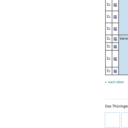
Verm
▴
nach oben
Das Thüringer