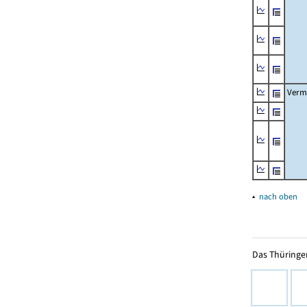
Verm
▴
nach oben
Das Thüringer