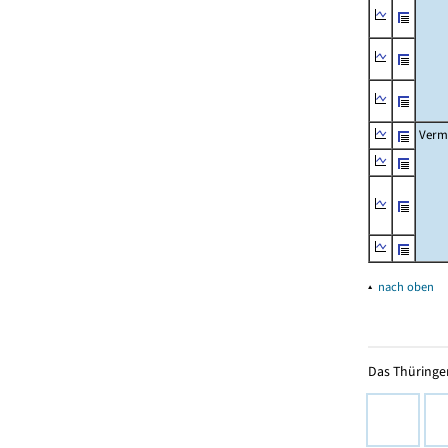
Verm
▴
nach oben
Das Thüringer