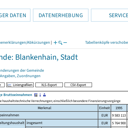
GER DATEN
DATENERHEBUNG
SERVIC
henerklärungen/Abkürzungen
|
Tabellenköpfe verschob
de: Blankenhain, Stadt
änderungen der Gemeinde
 Angaben, Zuordnungen
e Bruttoeinnahmen
 haushaltstechnische Verrechnungen; einschließlich besondere Finanzierungsvorgänge
Merkmal
Einheit
1995
toeinnahmen
EUR
9 583 113
altungshaushalt
insgesamt
EUR
5 764 900