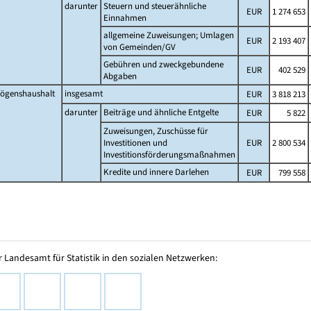
darunter
Steuern und steuerähnliche
EUR
1 274 653
Einnahmen
allgemeine Zuweisungen; Umlagen
EUR
2 193 407
von Gemeinden/GV
Gebühren und zweckgebundene
EUR
402 529
Abgaben
ögenshaushalt
insgesamt
EUR
3 818 213
darunter
Beiträge und ähnliche Entgelte
EUR
5 822
Zuweisungen, Zuschüsse für
Investitionen und
EUR
2 800 534
Investitionsförderungsmaßnahmen
Kredite und innere Darlehen
EUR
799 558
 Landesamt für Statistik in den sozialen Netzwerken: