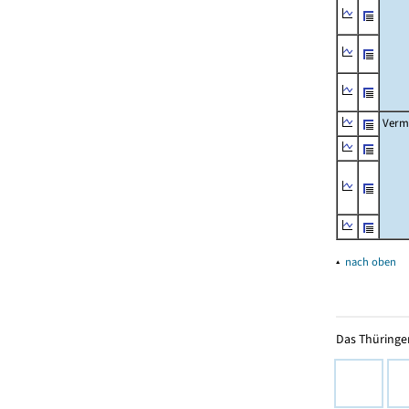
Verm
▴
nach oben
Das Thüringer