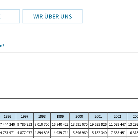
E
WIR ÜBER UNS
en?
1996
1997
1998
1999
2000
2001
2002
20
7 444 240
9 785 953
8 010 700
16 840 422
13 591 070
19 535 926
11 099 447
13 29
4 737 971
4 877 077
4 894 893
4 939 714
5 396 969
5 132 340
7 635 451
6 31