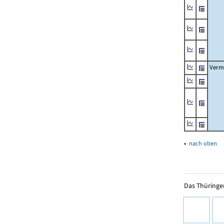
Verm
▴
nach oben
Das Thüringer