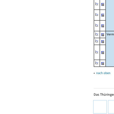
Verm
▴
nach oben
Das Thüringer