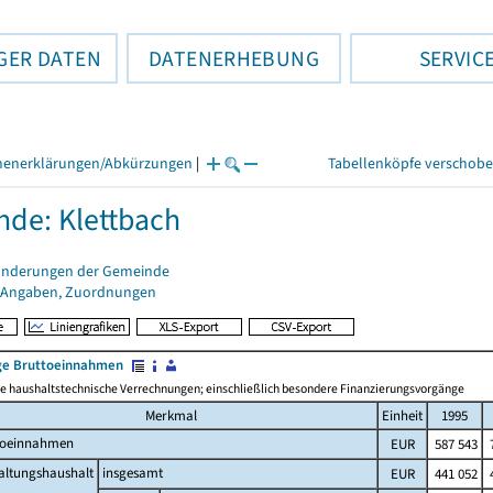
GER DATEN
DATENERHEBUNG
SERVIC
henerklärungen/Abkürzungen
|
Tabellenköpfe verschob
de: Klettbach
änderungen der Gemeinde
 Angaben, Zuordnungen
e Bruttoeinnahmen
 haushaltstechnische Verrechnungen; einschließlich besondere Finanzierungsvorgänge
Merkmal
Einheit
1995
toeinnahmen
EUR
587 543
7
altungshaushalt
insgesamt
EUR
441 052
4