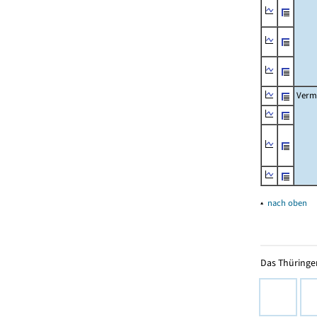
Verm
▴
nach oben
Das Thüringer