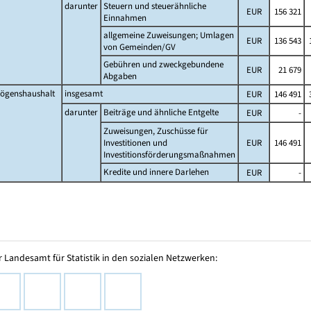
darunter
Steuern und steuerähnliche
EUR
156 321
Einnahmen
allgemeine Zuweisungen; Umlagen
EUR
136 543
1
von Gemeinden/GV
Gebühren und zweckgebundene
EUR
21 679
Abgaben
ögenshaushalt
insgesamt
EUR
146 491
3
darunter
Beiträge und ähnliche Entgelte
EUR
-
Zuweisungen, Zuschüsse für
Investitionen und
EUR
146 491
Investitionsförderungsmaßnahmen
Kredite und innere Darlehen
EUR
-
 Landesamt für Statistik in den sozialen Netzwerken: