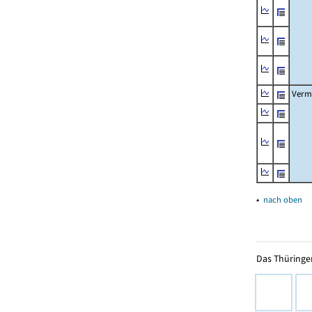
Verm
▴
nach oben
Das Thüringer