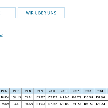
E
WIR ÜBER UNS
en?
1996
1997
1998
1999
2000
2001
2002
2003
2004
18 864
168 145
103 941
123 987
112 279
148 340
105 478
110 481
152 307
09 879
93 861
80 879
114 008
107 887
121 106
94 853
107 359
123 251