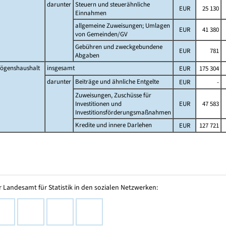
darunter
Steuern und steuerähnliche
EUR
25 130
Einnahmen
allgemeine Zuweisungen; Umlagen
EUR
41 380
von Gemeinden/GV
Gebühren und zweckgebundene
EUR
781
Abgaben
ögenshaushalt
insgesamt
EUR
175 304
darunter
Beiträge und ähnliche Entgelte
EUR
-
Zuweisungen, Zuschüsse für
Investitionen und
EUR
47 583
Investitionsförderungsmaßnahmen
Kredite und innere Darlehen
EUR
127 721
 Landesamt für Statistik in den sozialen Netzwerken: