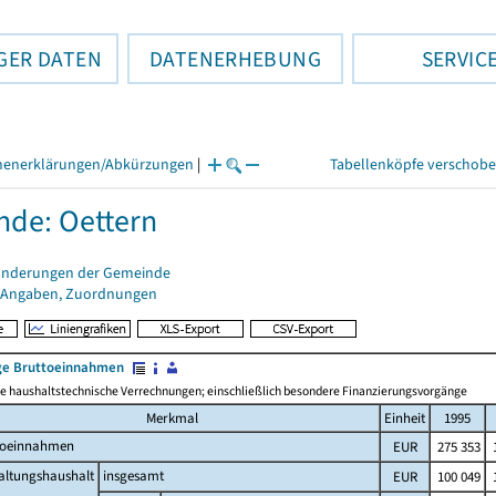
GER DATEN
DATENERHEBUNG
SERVIC
henerklärungen/Abkürzungen
|
Tabellenköpfe verschob
de: Oettern
änderungen der Gemeinde
 Angaben, Zuordnungen
e Bruttoeinnahmen
 haushaltstechnische Verrechnungen; einschließlich besondere Finanzierungsvorgänge
Merkmal
Einheit
1995
toeinnahmen
EUR
275 353
1
altungshaushalt
insgesamt
EUR
100 049
1