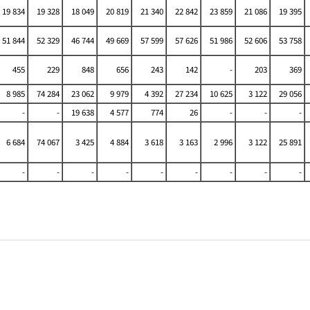
19 834
19 328
18 049
20 819
21 340
22 842
23 859
21 086
19 395
51 844
52 329
46 744
49 669
57 599
57 626
51 986
52 606
53 758
455
229
848
656
243
142
-
203
369
8 985
74 284
23 062
9 979
4 392
27 234
10 625
3 122
29 056
-
-
19 638
4 577
774
26
-
-
-
6 684
74 067
3 425
4 884
3 618
3 163
2 996
3 122
25 891
-
-
-
-
-
-
-
-
-