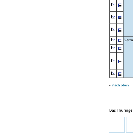
Verm
▴
nach oben
Das Thüringer