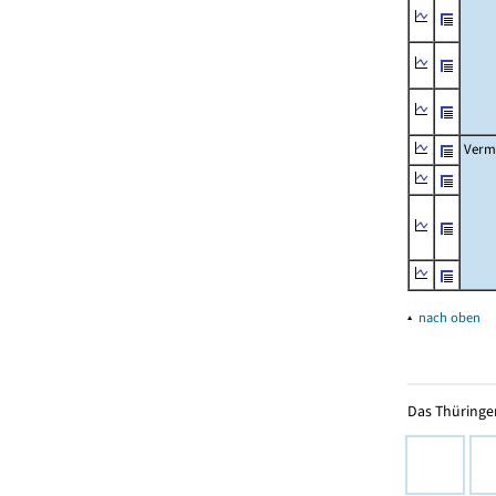
Verm
▴
nach oben
Das Thüringer