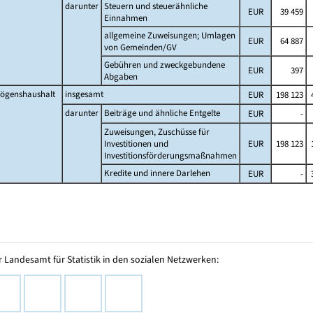
darunter
Steuern und steuerähnliche
EUR
39 459
Einnahmen
allgemeine Zuweisungen; Umlagen
EUR
64 887
von Gemeinden/GV
Gebühren und zweckgebundene
EUR
397
Abgaben
ögenshaushalt
insgesamt
EUR
198 123
4
darunter
Beiträge und ähnliche Entgelte
EUR
-
Zuweisungen, Zuschüsse für
Investitionen und
EUR
198 123
1
Investitionsförderungsmaßnahmen
Kredite und innere Darlehen
EUR
-
3
 Landesamt für Statistik in den sozialen Netzwerken: