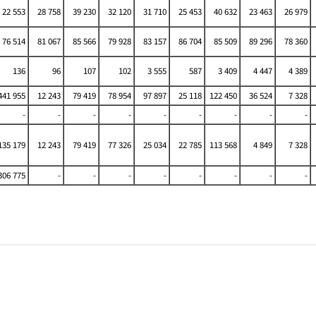
22 553
28 758
39 230
32 120
31 710
25 453
40 632
23 463
26 979
76 514
81 067
85 566
79 928
83 157
86 704
85 509
89 296
78 360
136
96
107
102
3 555
587
3 409
4 447
4 389
41 955
12 243
79 419
78 954
97 897
25 118
122 450
36 524
7 328
-
-
-
-
-
-
-
-
-
35 179
12 243
79 419
77 326
25 034
22 785
113 568
4 849
7 328
06 775
-
-
-
-
-
-
-
-