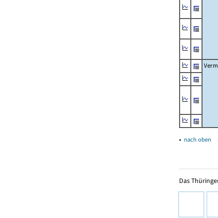
Verm
▴
nach oben
Das Thüringer