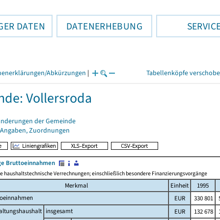
GER DATEN
DATENERHEBUNG
SERVIC
henerklärungen/Abkürzungen
|
Tabellenköpfe verschob
de: Vollersroda
änderungen der Gemeinde
 Angaben, Zuordnungen
e Bruttoeinnahmen
 haushaltstechnische Verrechnungen; einschließlich besondere Finanzierungsvorgänge
Merkmal
Einheit
1995
toeinnahmen
EUR
330 801
5
altungshaushalt
insgesamt
EUR
132 678
1