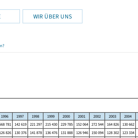
E
WIR ÜBER UNS
en?
1996
1997
1998
1999
2000
2001
2002
2003
2004
68 781
142 619
221 297
215 430
229 785
152 064
272 544
164 826
130 662
26 826
130 376
141 878
136 476
131 888
126 946
150 094
128 302
123 334