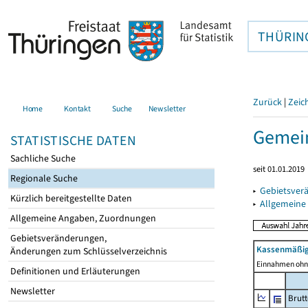
THÜRIN
Zurück
|
Zeic
Home
Kontakt
Suche
Newsletter
Gemein
STATISTISCHE DATEN
Sachliche Suche
seit 01.01.2019
Regionale Suche
▸
Gebietsver
Kürzlich bereitgestellte Daten
▸
Allgemeine
Allgemeine Angaben, Zuordnungen
Gebietsveränderungen,
Kassenmäßig
Änderungen zum Schlüsselverzeichnis
Einnahmen ohne
Definitionen und Erläuterungen
Newsletter
Brut