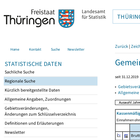
THÜRIN
Zurück
|
Zeic
Home
Kontakt
Suche
Newsletter
Gemei
STATISTISCHE DATEN
Sachliche Suche
seit 31.12.2019
Regionale Suche
▸
Gebietsver
Kürzlich bereitgestellte Daten
▸
Allgemeine
Allgemeine Angaben, Zuordnungen
Gebietsveränderungen,
Kassenmäßig
Änderungen zum Schlüsselverzeichnis
Einnahmen ohne
Definitionen und Erläuterungen
Newsletter
Brut