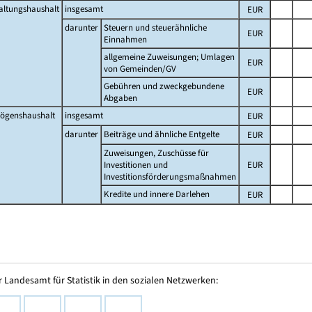
altungshaushalt
insgesamt
EUR
darunter
Steuern und steuerähnliche
EUR
Einnahmen
allgemeine Zuweisungen; Umlagen
EUR
von Gemeinden/GV
Gebühren und zweckgebundene
EUR
Abgaben
ögenshaushalt
insgesamt
EUR
darunter
Beiträge und ähnliche Entgelte
EUR
Zuweisungen, Zuschüsse für
Investitionen und
EUR
Investitionsförderungsmaßnahmen
Kredite und innere Darlehen
EUR
 Landesamt für Statistik in den sozialen Netzwerken: