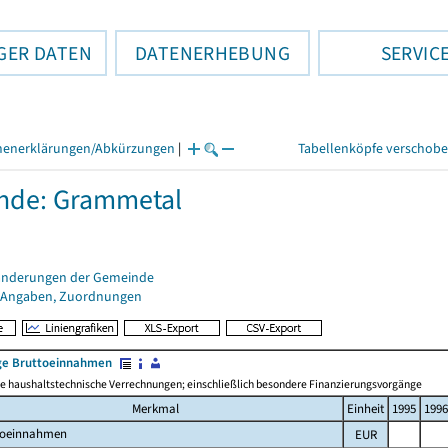
GER DATEN
DATENERHEBUNG
SERVIC
henerklärungen/Abkürzungen
|
Tabellenköpfe verschob
nde: Grammetal
änderungen der Gemeinde
 Angaben, Zuordnungen
e Bruttoeinnahmen
 haushaltstechnische Verrechnungen; einschließlich besondere Finanzierungsvorgänge
Merkmal
Einheit
1995
1996
toeinnahmen
EUR