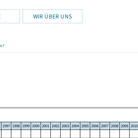
E
WIR ÜBER UNS
en?
1997
1998
1999
2000
2001
2002
2003
2004
2005
2006
2007
2008
2009
2010