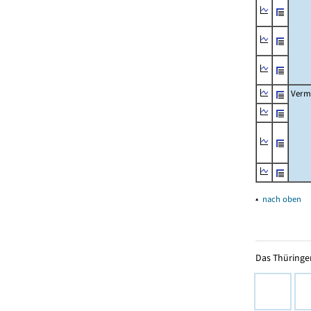
Verm
▴
nach oben
Das Thüringer