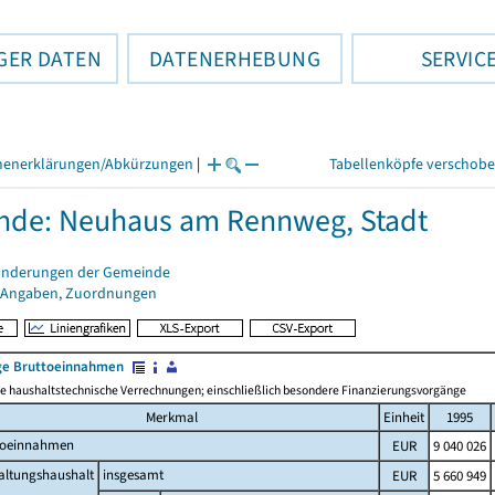
GER DATEN
DATENERHEBUNG
SERVIC
henerklärungen/Abkürzungen
|
Tabellenköpfe verschob
nde: Neuhaus am Rennweg, Stadt
änderungen der Gemeinde
 Angaben, Zuordnungen
e Bruttoeinnahmen
 haushaltstechnische Verrechnungen; einschließlich besondere Finanzierungsvorgänge
Merkmal
Einheit
1995
toeinnahmen
EUR
9 040 026
altungshaushalt
insgesamt
EUR
5 660 949