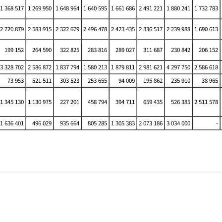
1 368 517
1 269 950
1 648 964
1 640 595
1 661 686
2 491 221
1 880 241
1 732 783
2 720 879
2 583 915
2 322 679
2 496 478
2 423 435
2 336 517
2 239 988
1 690 613
199 152
264 590
322 825
283 816
289 027
311 687
230 842
206 152
3 328 702
2 586 872
1 837 794
1 580 213
1 879 811
2 981 621
4 297 750
2 586 618
73 953
521 511
303 523
253 655
94 009
195 862
235 910
38 965
1 345 130
1 130 975
227 201
458 794
394 711
659 435
526 385
2 511 578
1 636 401
496 029
935 664
805 285
1 305 383
2 073 186
3 034 000
-