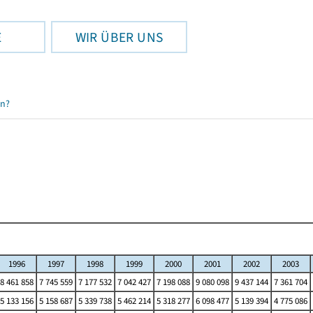
E
WIR ÜBER UNS
en?
1996
1997
1998
1999
2000
2001
2002
2003
8 461 858
7 745 559
7 177 532
7 042 427
7 198 088
9 080 098
9 437 144
7 361 704
5 133 156
5 158 687
5 339 738
5 462 214
5 318 277
6 098 477
5 139 394
4 775 086