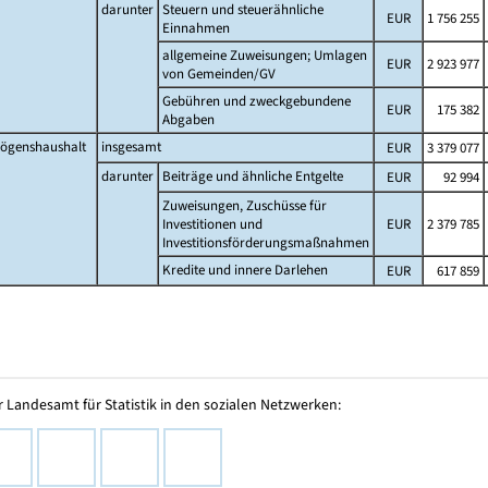
darunter
Steuern und steuerähnliche
EUR
1 756 255
Einnahmen
allgemeine Zuweisungen; Umlagen
EUR
2 923 977
von Gemeinden/GV
Gebühren und zweckgebundene
EUR
175 382
Abgaben
ögenshaushalt
insgesamt
EUR
3 379 077
darunter
Beiträge und ähnliche Entgelte
EUR
92 994
Zuweisungen, Zuschüsse für
Investitionen und
EUR
2 379 785
Investitionsförderungsmaßnahmen
Kredite und innere Darlehen
EUR
617 859
 Landesamt für Statistik in den sozialen Netzwerken: