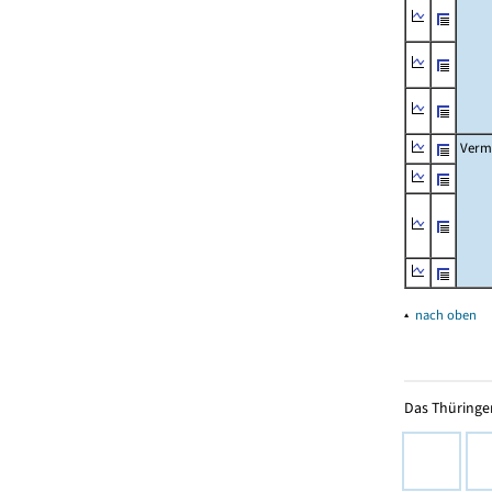
Verm
▴
nach oben
Das Thüringer