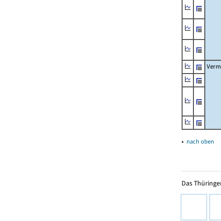
Verm
▴
nach oben
Das Thüringer