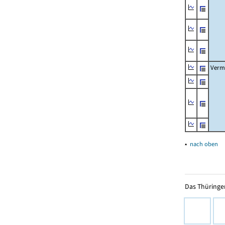
Verm
▴
nach oben
Das Thüringer