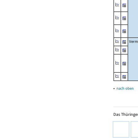
Verm
▴
nach oben
Das Thüringer