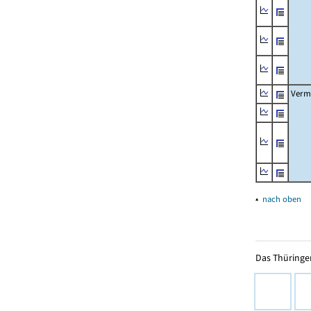
Verm
▴
nach oben
Das Thüringer