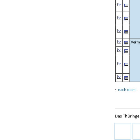
Verm
▴
nach oben
Das Thüringer