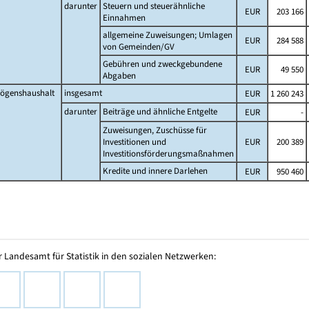
darunter
Steuern und steuerähnliche
EUR
203 166
Einnahmen
allgemeine Zuweisungen; Umlagen
EUR
284 588
von Gemeinden/GV
Gebühren und zweckgebundene
EUR
49 550
Abgaben
ögenshaushalt
insgesamt
EUR
1 260 243
darunter
Beiträge und ähnliche Entgelte
EUR
-
Zuweisungen, Zuschüsse für
Investitionen und
EUR
200 389
Investitionsförderungsmaßnahmen
Kredite und innere Darlehen
EUR
950 460
 Landesamt für Statistik in den sozialen Netzwerken: