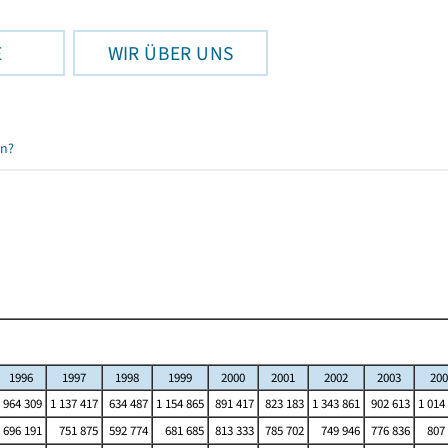
E
WIR ÜBER UNS
en?
1996
1997
1998
1999
2000
2001
2002
2003
200
964 309
1 137 417
634 487
1 154 865
891 417
823 183
1 343 861
902 613
1 014
696 191
751 875
592 774
681 685
813 333
785 702
749 946
776 836
807 