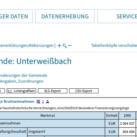
GER DATEN
DATENERHEBUNG
SERVIC
henerklärungen/Abkürzungen
|
Tabellenköpfe verschob
nde: Unterweißbach
änderungen der Gemeinde
 Angaben, Zuordnungen
e Bruttoeinnahmen
 haushaltstechnische Verrechnungen; einschließlich besondere Finanzierungsvorgänge
Merkmal
Einheit
1995
toeinnahmen
EUR
2 064 937
altungshaushalt
insgesamt
EUR
804 694