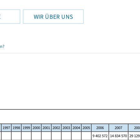
E
WIR ÜBER UNS
en?
1997
1998
1999
2000
2001
2002
2003
2004
2005
2006
2007
200
9 402 572
14 834 570
29 129