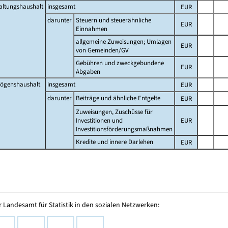
altungshaushalt
insgesamt
EUR
darunter
Steuern und steuerähnliche
EUR
Einnahmen
allgemeine Zuweisungen; Umlagen
EUR
von Gemeinden/GV
Gebühren und zweckgebundene
EUR
Abgaben
ögenshaushalt
insgesamt
EUR
darunter
Beiträge und ähnliche Entgelte
EUR
Zuweisungen, Zuschüsse für
Investitionen und
EUR
Investitionsförderungsmaßnahmen
Kredite und innere Darlehen
EUR
 Landesamt für Statistik in den sozialen Netzwerken: