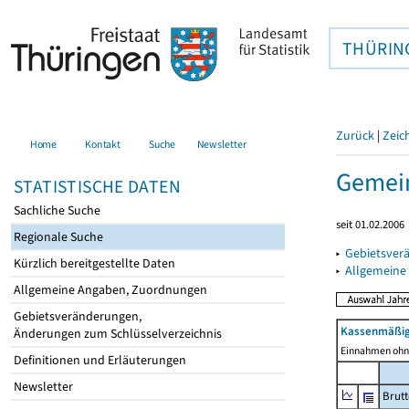
THÜRIN
Zurück
|
Zeic
Home
Kontakt
Suche
Newsletter
Gemein
STATISTISCHE DATEN
Sachliche Suche
seit 01.02.2006
Regionale Suche
▸
Gebietsver
Kürzlich bereitgestellte Daten
▸
Allgemeine
Allgemeine Angaben, Zuordnungen
Gebietsveränderungen,
Kassenmäßig
Änderungen zum Schlüsselverzeichnis
Einnahmen ohne
Definitionen und Erläuterungen
Newsletter
Brut