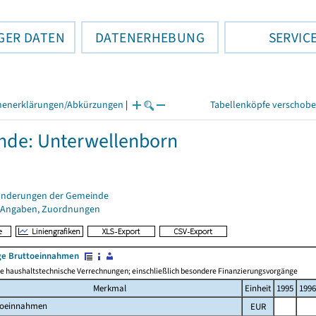
GER DATEN
DATENERHEBUNG
SERVIC
henerklärungen/Abkürzungen
|
Tabellenköpfe verschob
de: Unterwellenborn
änderungen der Gemeinde
 Angaben, Zuordnungen
e Bruttoeinnahmen
 haushaltstechnische Verrechnungen; einschließlich besondere Finanzierungsvorgänge
Merkmal
Einheit
1995
1996
toeinnahmen
EUR