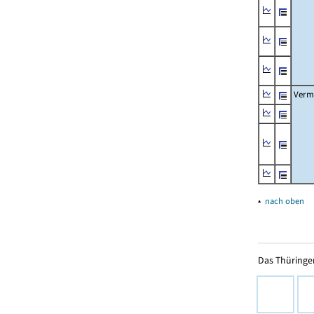
Verm
▴
nach oben
Das Thüringer