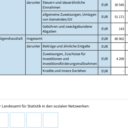
darunter
Steuern und steuerähnliche
EUR
30 545
Einnahmen
allgemeine Zuweisungen; Umlagen
EUR
51 171
von Gemeinden/GV
Gebühren und zweckgebundene
EUR
143
Abgaben
ögenshaushalt
insgesamt
EUR
80 902
darunter
Beiträge und ähnliche Entgelte
EUR
-
Zuweisungen, Zuschüsse für
Investitionen und
EUR
4 209
Investitionsförderungsmaßnahmen
Kredite und innere Darlehen
EUR
-
 Landesamt für Statistik in den sozialen Netzwerken: