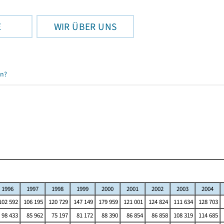
E
WIR ÜBER UNS
en?
1996
1997
1998
1999
2000
2001
2002
2003
2004
02 592
106 195
120 729
147 149
179 959
121 001
124 824
111 634
128 703
98 433
85 962
75 197
81 172
88 390
86 854
86 858
108 319
114 685