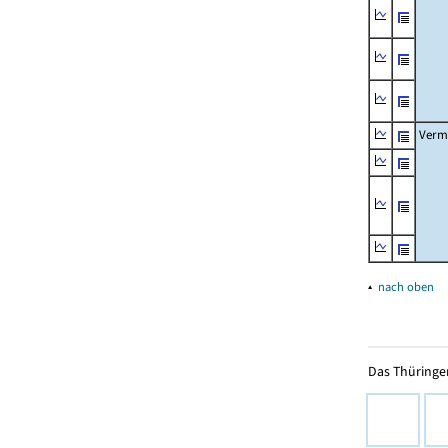
Verm
▴
nach oben
Das Thüringer