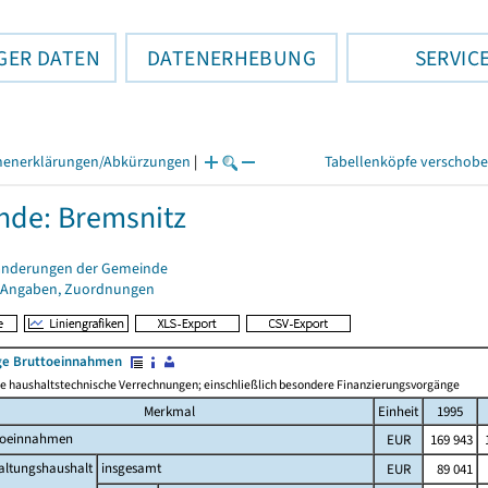
GER DATEN
DATENERHEBUNG
SERVIC
henerklärungen/Abkürzungen
|
Tabellenköpfe verschob
de: Bremsnitz
änderungen der Gemeinde
 Angaben, Zuordnungen
e Bruttoeinnahmen
 haushaltstechnische Verrechnungen; einschließlich besondere Finanzierungsvorgänge
Merkmal
Einheit
1995
toeinnahmen
EUR
169 943
1
altungshaushalt
insgesamt
EUR
89 041