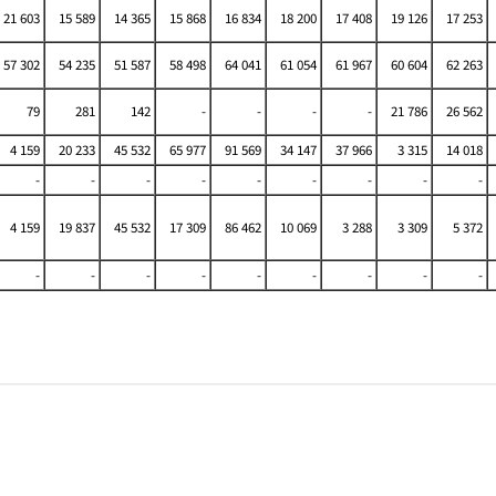
21 603
15 589
14 365
15 868
16 834
18 200
17 408
19 126
17 253
57 302
54 235
51 587
58 498
64 041
61 054
61 967
60 604
62 263
79
281
142
-
-
-
-
21 786
26 562
4 159
20 233
45 532
65 977
91 569
34 147
37 966
3 315
14 018
-
-
-
-
-
-
-
-
-
4 159
19 837
45 532
17 309
86 462
10 069
3 288
3 309
5 372
-
-
-
-
-
-
-
-
-