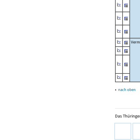
Verm
▴
nach oben
Das Thüringer