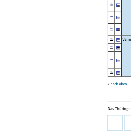
Verm
▴
nach oben
Das Thüringer