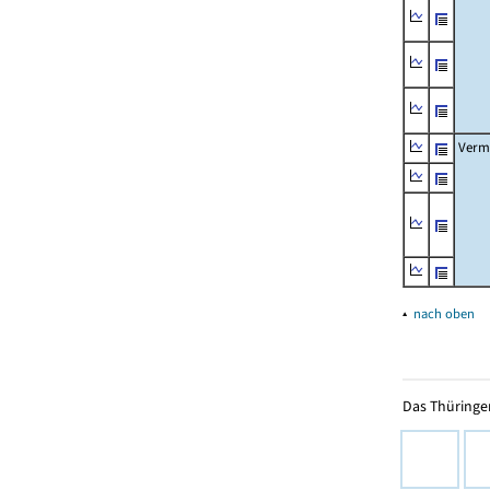
Verm
▴
nach oben
Das Thüringer