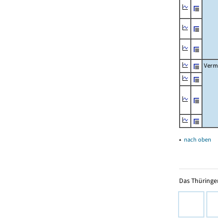
Verm
▴
nach oben
Das Thüringer