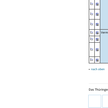
Verm
▴
nach oben
Das Thüringer