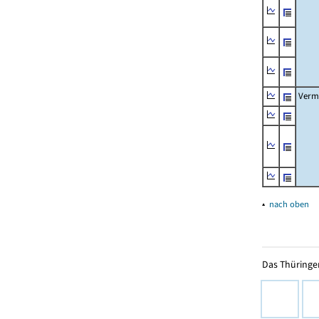
Verm
▴
nach oben
Das Thüringer