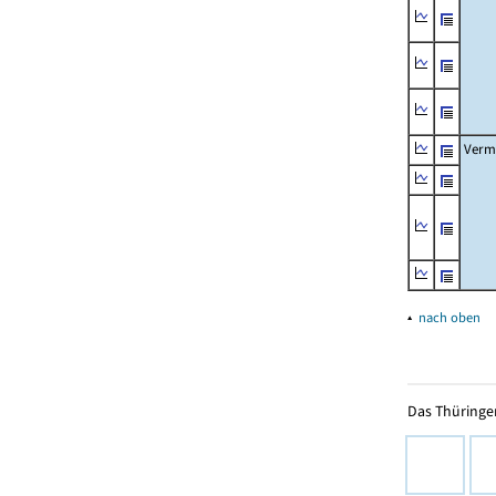
Verm
▴
nach oben
Das Thüringer