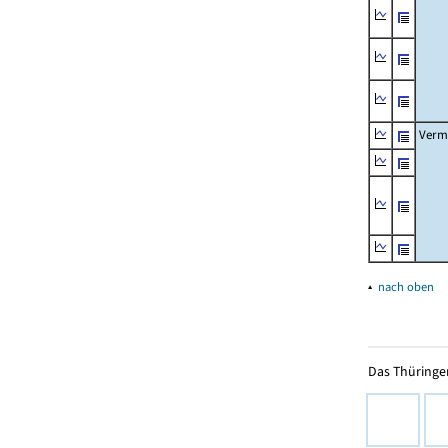
Verm
▴
nach oben
Das Thüringer