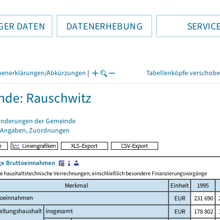
GER DATEN
DATENERHEBUNG
SERVIC
henerklärungen/Abkürzungen
|
Tabellenköpfe verschob
de: Rauschwitz
änderungen der Gemeinde
 Angaben, Zuordnungen
e Bruttoeinnahmen
 haushaltstechnische Verrechnungen; einschließlich besondere Finanzierungsvorgänge
Merkmal
Einheit
1995
toeinnahmen
EUR
231 690
2
altungshaushalt
insgesamt
EUR
178 802
1