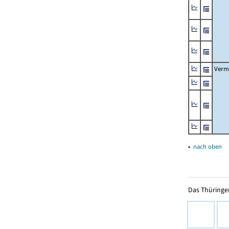
Verm
▴
nach oben
Das Thüringer