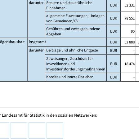
darunter
Steuern und steuerähnliche
EUR
52 331
Einnahmen
allgemeine Zuweisungen; Umlagen
EUR
78 551
von Gemeinden/GV
Gebühren und zweckgebundene
EUR
95
Abgaben
ögenshaushalt
insgesamt
EUR
52 888
1
darunter
Beiträge und ähnliche Entgelte
EUR
-
Zuweisungen, Zuschüsse für
Investitionen und
EUR
18 474
Investitionsförderungsmaßnahmen
Kredite und innere Darlehen
EUR
-
 Landesamt für Statistik in den sozialen Netzwerken: