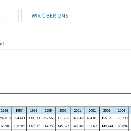
E
WIR ÜBER UNS
en?
1996
1997
1998
1999
2000
2001
2002
2003
2004
97 818
194 411
139 033
212 563
151 785
163 662
404 013
155 071
178 738
69 901
138 919
132 937
144 258
145 627
148 502
152 605
149 744
153 894