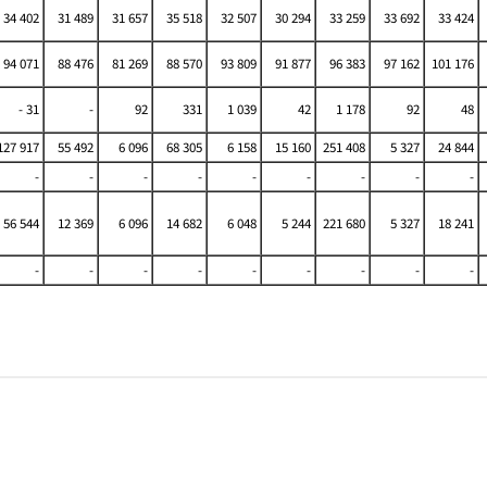
34 402
31 489
31 657
35 518
32 507
30 294
33 259
33 692
33 424
94 071
88 476
81 269
88 570
93 809
91 877
96 383
97 162
101 176
- 31
-
92
331
1 039
42
1 178
92
48
27 917
55 492
6 096
68 305
6 158
15 160
251 408
5 327
24 844
-
-
-
-
-
-
-
-
-
56 544
12 369
6 096
14 682
6 048
5 244
221 680
5 327
18 241
-
-
-
-
-
-
-
-
-