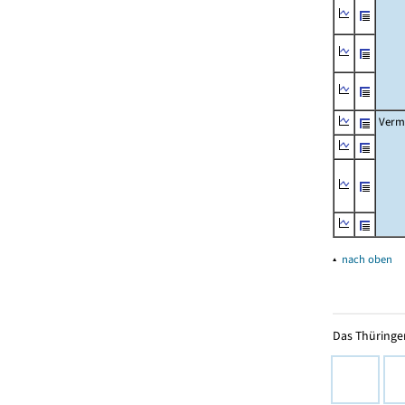
Verm
▴
nach oben
Das Thüringer