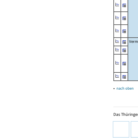
Verm
▴
nach oben
Das Thüringer