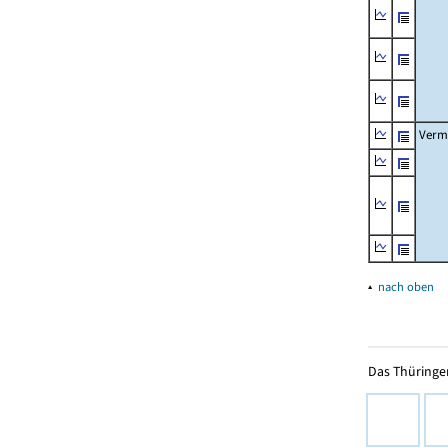
Verm
▴
nach oben
Das Thüringer