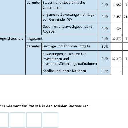
darunter
Steuern und steuerähnliche
EUR
11 952
7
Einnahmen
allgemeine Zuweisungen; Umlagen
EUR
18 355
21
von Gemeinden/GV
Gebühren und zweckgebundene
EUR
624
Abgaben
ögenshaushalt
insgesamt
EUR
32 870
7
darunter
Beiträge und ähnliche Entgelte
EUR
-
Zuweisungen, Zuschüsse für
Investitionen und
EUR
32 870
7
Investitionsförderungsmaßnahmen
Kredite und innere Darlehen
EUR
-
 Landesamt für Statistik in den sozialen Netzwerken: