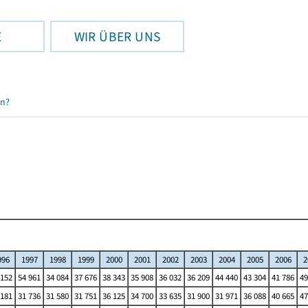
E
WIR ÜBER UNS
en?
996
1997
1998
1999
2000
2001
2002
2003
2004
2005
2006
2
 152
54 961
34 084
37 676
38 343
35 908
36 032
36 209
44 440
43 304
41 786
49
 181
31 736
31 580
31 751
36 125
34 700
33 635
31 900
31 971
36 088
40 665
47