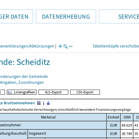
GER DATEN
DATENERHEBUNG
SERVIC
henerklärungen/Abkürzungen
|
Tabellenköpfe verschob
de: Scheiditz
änderungen der Gemeinde
 Angaben, Zuordnungen
e Bruttoeinnahmen
 haushaltstechnische Verrechnungen; einschließlich besondere Finanzierungsvorgänge
Merkmal
Einheit
1995
1
toeinnahmen
EUR
69 619
43
altungshaushalt
insgesamt
EUR
36 749
35