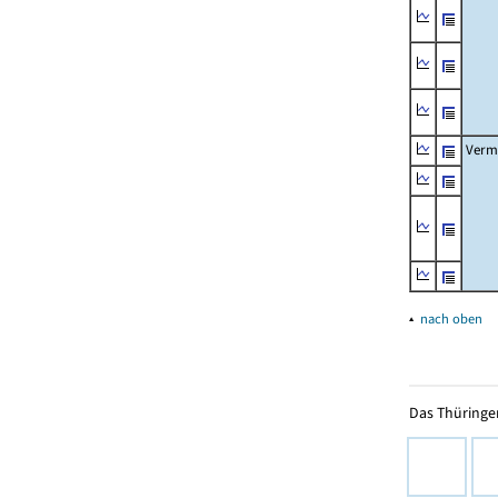
Verm
▴
nach oben
Das Thüringer