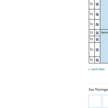
Verm
▴
nach oben
Das Thüringer