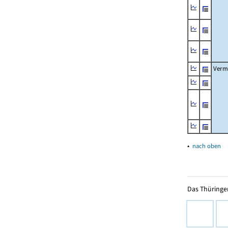
Verm
▴
nach oben
Das Thüringer