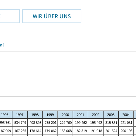
E
WIR ÜBER UNS
en?
1996
1997
1998
1999
2000
2001
2002
2003
2004
95 761
534 749
408 893
275 201
229 760
199 462
195 492
315 851
221 031
87 009
167 265
178 614
179 062
158 068
182 319
191 018
201 524
200 193