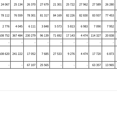
24 067
25 134
26 370
27 679
21 301
25 722
27 962
27 589
26 280
78 112
76 559
78 301
81 317
84 169
82 226
82 830
83 937
77 453
2 776
4 045
6 111
3 848
5 573
5 813
6 983
7 090
7 952
08 752
367 484
230 279
96 139
71 692
17 143
4 474
114 327
20 838
-
-
-
-
-
-
-
-
-
08 620
241 222
17 052
7 685
27 533
9 276
4 474
17 720
6 873
-
-
67 107
25 565
-
-
-
63 357
13 965