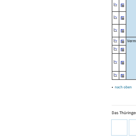
Verm
▴
nach oben
Das Thüringer