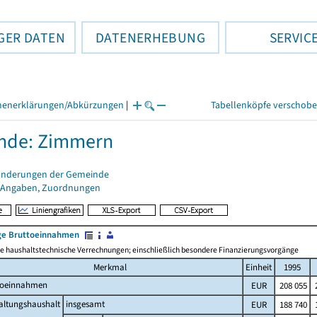
GER DATEN
DATENERHEBUNG
SERVIC
henerklärungen/Abkürzungen
|
Tabellenköpfe verschob
nde: Zimmern
änderungen der Gemeinde
 Angaben, Zuordnungen
e Bruttoeinnahmen
 haushaltstechnische Verrechnungen; einschließlich besondere Finanzierungsvorgänge
Merkmal
Einheit
1995
toeinnahmen
EUR
208 055
2
altungshaushalt
insgesamt
EUR
188 740
1