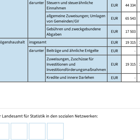
darunter
Steuern und steuerähnliche
EUR
44 334
Einnahmen
allgemeine Zuweisungen; Umlagen
EUR
65 543
von Gemeinden/GV
Gebühren und zweckgebundene
EUR
17 503
Abgaben
ögenshaushalt
insgesamt
EUR
19 315
1
darunter
Beiträge und ähnliche Entgelte
EUR
-
Zuweisungen, Zuschüsse für
Investitionen und
EUR
19 315
1
Investitionsförderungsmaßnahmen
Kredite und innere Darlehen
EUR
-
 Landesamt für Statistik in den sozialen Netzwerken: